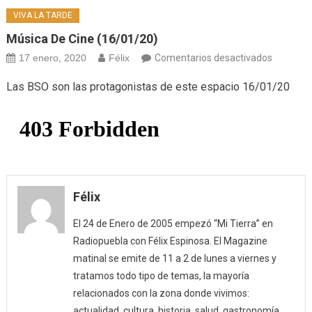
VIVA LA TARDE
Música De Cine (16/01/20)
en
17 enero, 2020
Félix
Comentarios desactivados
Música
Las BSO son las protagonistas de este espacio 16/01/20
de
cine
(16/01/2
Félix
El 24 de Enero de 2005 empezó “Mi Tierra” en
Radiopuebla con Félix Espinosa. El Magazine
matinal se emite de 11 a 2 de lunes a viernes y
tratamos todo tipo de temas, la mayoría
relacionados con la zona donde vivimos:
actualidad, cultura, historia, salud, gastronomía,