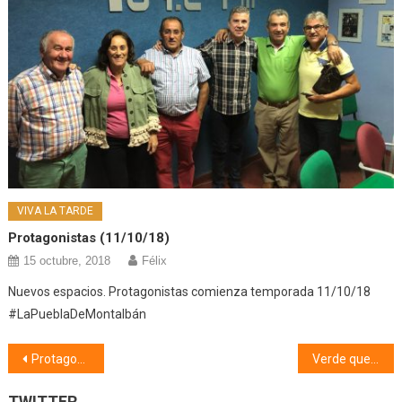
VIVA LA TARDE
Protagonistas (11/10/18)
15 octubre, 2018
Félix
Nuevos espacios. Protagonistas comienza temporada 11/10/18
#LaPueblaDeMontalbán
Navegación
Protagonistas (16/01/20)
Verde que te quiero verde (17/01/20)
de
TWITTER