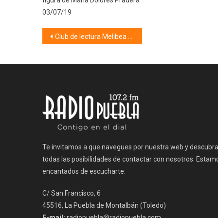
figura de María Dolores Pradera
03/07/19
Navegación
Club de lectura Melibea (14/01/20)
de
entradas
Te invitamos a que navegues por nuestra web y descubr
todas las posibilidades de contactar con nosotros. Estam
encantados de escucharte.
C/ San Francisco, 6
45516, La Puebla de Montalbán (Toledo)
E-mail:
radiopuebla@radiopuebla.com