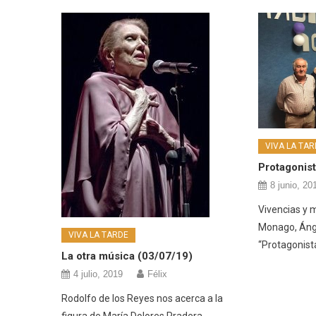
VIVA LA TAR
Protagonis
8 junio, 20
Vivencias y 
Monago, Ánge
VIVA LA TARDE
“Protagonist
La otra música (03/07/19)
4 julio, 2019
Félix
Rodolfo de los Reyes nos acerca a la