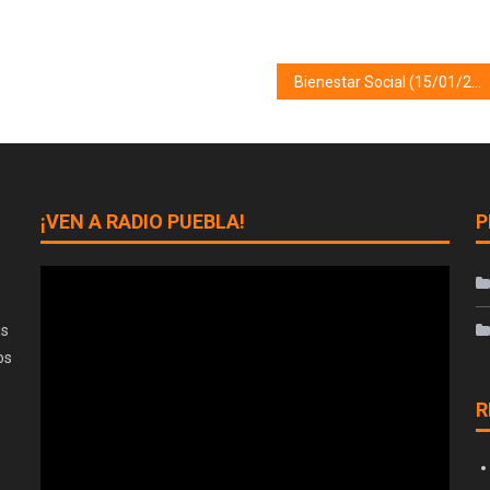
Bienestar Social (15/01/20)
¡VEN A RADIO PUEBLA!
P
as
os
R