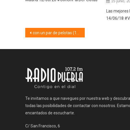
15 junio, 2
Las mejores 
14/06/18 #
Navegación
con un par de pelotas (16/12/19)
de
entradas
Te invitamos a que navegues por nuestra web y descubr
todas las posibilidades de contactar con nosotros. Estam
encantados de escucharte.
C/ San Francisco, 6