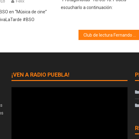
018
Félix
escucharlo a continuación:
BSO en “Música de cine”
VivaLaTarde #BSO
Club de lectura Fernando de Rojas (17/12/19)
¡VEN A RADIO PUEBLA!
P
as
os
R