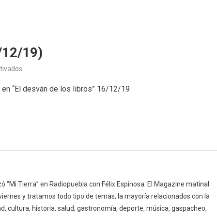
/12/19)
en
tivados
El
a en “El desván de los libros” 16/12/19
desván
de
los
libros
(16/12/19)
 “Mi Tierra” en Radiopuebla con Félix Espinosa. El Magazine matinal
 viernes y tratamos todo tipo de temas, la mayoría relacionados con la
d, cultura, historia, salud, gastronomía, deporte, música, gaspacheo,