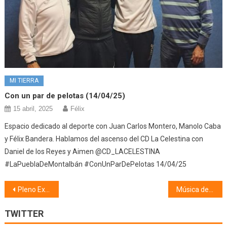
MI TIERRA
Con un par de pelotas (14/04/25)
15 abril, 2025
Félix
Espacio dedicado al deporte con Juan Carlos Montero, Manolo Caba
y Félix Bandera. Hablamos del ascenso del CD La Celestina con
Daniel de los Reyes y Aimen @CD_LACELESTINA
#LaPueblaDeMontalbán #ConUnParDePelotas 14/04/25
Navegación
Pleno Extraordinario (03/12/19) 2ª Parte
Música de Cine (05/12/19)
de
TWITTER