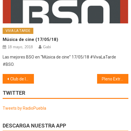
VIVA LA TARDE
Música de cine (17/05/18)
18 mayo, 2018
Gabi
Las mejores BSO en “Música de cine” 17/05/18 #VivaLaTarde
#BSO.
Navegación
Club de lectura melibea (03/12/19)
Pleno Extraordinario (03/12/19) 1ª Parte
de
TWITTER
entradas
Tweets by RadioPuebla
DESCARGA NUESTRA APP