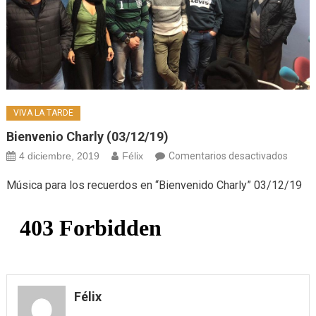
VIVA LA TARDE
Bienvenio Charly (03/12/19)
en
4 diciembre, 2019
Félix
Comentarios desactivados
Bienv
Música para los recuerdos en “Bienvenido Charly” 03/12/19
Charly
(03/1
Félix