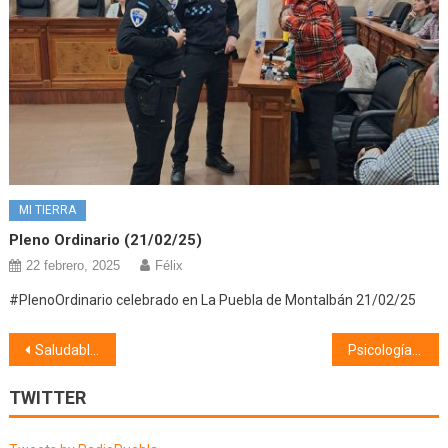
MI TIERRA
Pleno Ordinario (21/02/25)
22 febrero, 2025
Félix
#PlenoOrdinario celebrado en La Puebla de Montalbán 21/02/25
Navegación
Saludable (27/11/19) Gripe
Psicología (28/11/19)
de
TWITTER
entradas