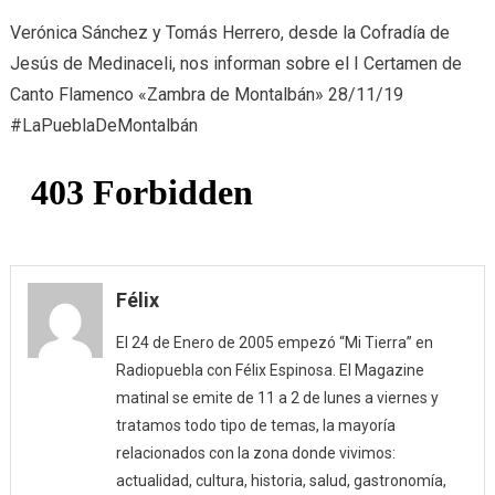
Zam
Verónica Sánchez y Tomás Herrero, desde la Cofradía de
de
Jesús de Medinaceli, nos informan sobre el I Certamen de
Mon
Canto Flamenco «Zambra de Montalbán» 28/11/19
(28/
#LaPueblaDeMontalbán
Félix
El 24 de Enero de 2005 empezó “Mi Tierra” en
Radiopuebla con Félix Espinosa. El Magazine
matinal se emite de 11 a 2 de lunes a viernes y
tratamos todo tipo de temas, la mayoría
relacionados con la zona donde vivimos:
actualidad, cultura, historia, salud, gastronomía,