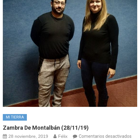
MI TIERRA
Zambra De Montalbán (28/11/19)
en
28 noviembre, 2019
Félix
Comentarios desactivados