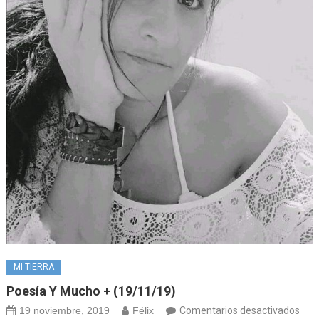
MI TIERRA
Poesía Y Mucho + (19/11/19)
en
19 noviembre, 2019
Félix
Comentarios desactivados