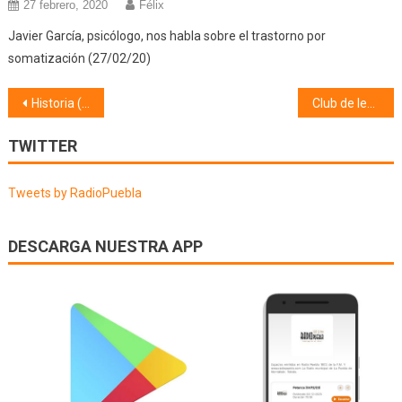
27 febrero, 2020
Félix
Javier García, psicólogo, nos habla sobre el trastorno por
somatización (27/02/20)
Navegación
Historia (18/11/19)
Club de lectura Melibea (19/11/19)
de
TWITTER
entradas
Tweets by RadioPuebla
DESCARGA NUESTRA APP