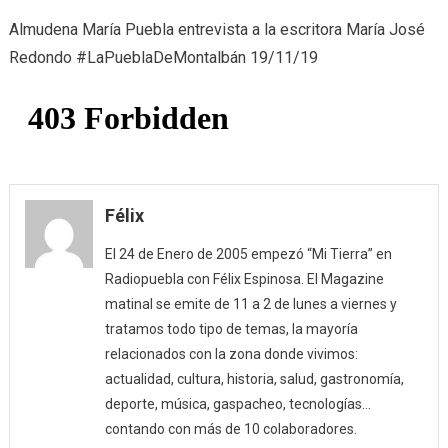
Poe
Almudena María Puebla entrevista a la escritora María José
y
Redondo #LaPueblaDeMontalbán 19/11/19
muc
+
(19/
Félix
El 24 de Enero de 2005 empezó “Mi Tierra” en
Radiopuebla con Félix Espinosa. El Magazine
matinal se emite de 11 a 2 de lunes a viernes y
tratamos todo tipo de temas, la mayoría
relacionados con la zona donde vivimos:
actualidad, cultura, historia, salud, gastronomía,
deporte, música, gaspacheo, tecnologías…
contando con más de 10 colaboradores.