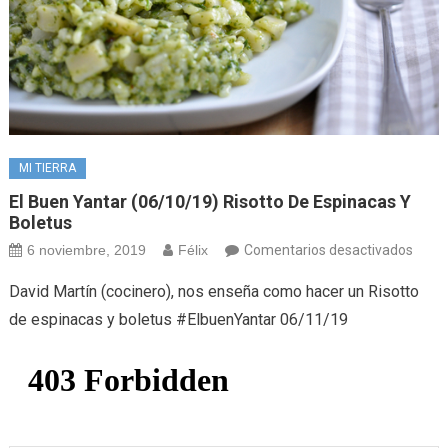
MI TIERRA
El Buen Yantar (06/10/19) Risotto De Espinacas Y
Boletus
en
6 noviembre, 2019
Félix
Comentarios desactivados
El
David Martín (cocinero), nos enseña como hacer un Risotto
buen
de espinacas y boletus #ElbuenYantar 06/11/19
yanta
(06/1
Risot
de
espin