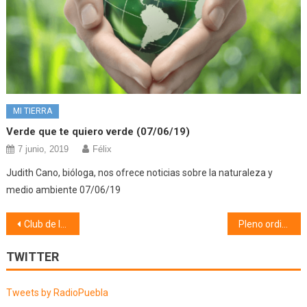
MI TIERRA
Verde que te quiero verde (07/06/19)
7 junio, 2019
Félix
Judith Cano, bióloga, nos ofrece noticias sobre la naturaleza y
medio ambiente 07/06/19
Navegación
Club de lectura Melibea (05/11/19)
Pleno ordinario (06/11/19) 1ª Parte
de
TWITTER
entradas
Tweets by RadioPuebla