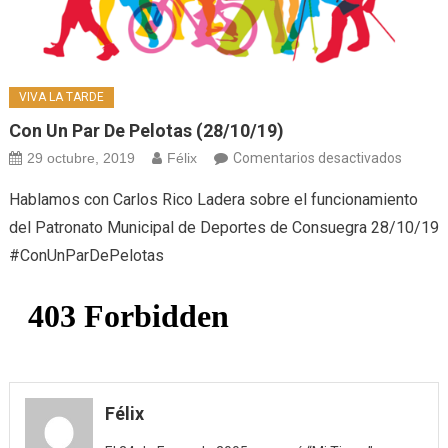
VIVA LA TARDE
Con Un Par De Pelotas (28/10/19)
en
29 octubre, 2019
Félix
Comentarios desactivados
Con
Hablamos con Carlos Rico Ladera sobre el funcionamiento
un
del Patronato Municipal de Deportes de Consuegra 28/10/19
par
#ConUnParDePelotas
de
pelotas
(28/10
Félix