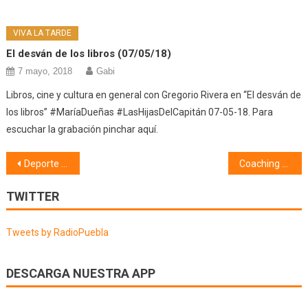
VIVA LA TARDE
El desván de los libros (07/05/18)
7 mayo, 2018
Gabi
Libros, cine y cultura en general con Gregorio Rivera en “El desván de
los libros” #MaríaDueñas #LasHijasDelCapitán 07-05-18. Para
escuchar la grabación pinchar aquí.
Navegación
Deporte (28/10/19)
Coaching contigo (29/10/19) Relaciones de pareja
de
TWITTER
entradas
Tweets by RadioPuebla
DESCARGA NUESTRA APP