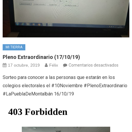
MI TIERRA
Pleno Extraordinario (17/10/19)
en
17 octubre, 2019
Félix
Comentarios desactivados
Pleno
Sorteo para conocer a las personas que estarán en los
extraor
colegios electorales el #10Noviembre #PlenoExtraordinario
(17/10
#LaPueblaDeMontalbán 16/10/19