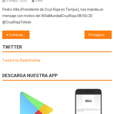
8 mayo, 2020
Félix
Pedro Villa (Presidente de Cruz Roja en Torrijos), nos manda un
mensaje con motivo del #DíaMundialCruzRoja 08/05/20
@CruzRojaToledo
Navegación
Crónicas (16/10/19)
Protagonistas (17/10/19)
de
TWITTER
entradas
Tweets by RadioPuebla
DESCARGA NUESTRA APP