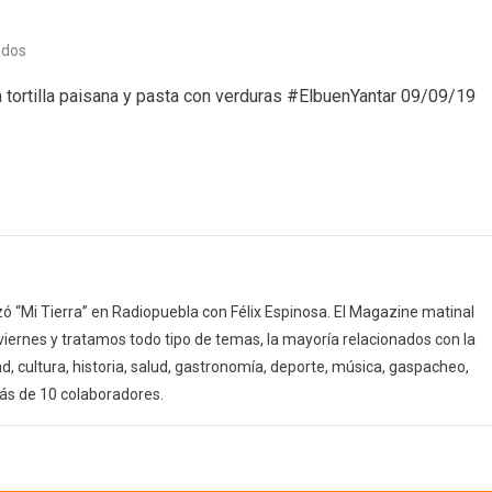
en
ados
El
 tortilla paisana y pasta con verduras #ElbuenYantar 09/09/19
buen
yantar
(09/10/19)
 “Mi Tierra” en Radiopuebla con Félix Espinosa. El Magazine matinal
 viernes y tratamos todo tipo de temas, la mayoría relacionados con la
d, cultura, historia, salud, gastronomía, deporte, música, gaspacheo,
ás de 10 colaboradores.