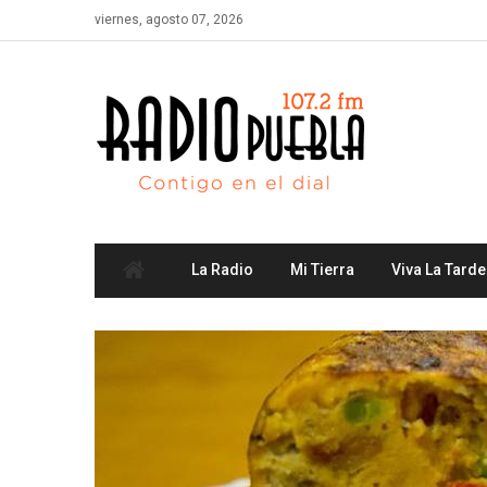
Skip
viernes, agosto 07, 2026
to
content
La Radio
Mi Tierra
Viva La Tarde