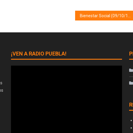
Bienestar Social (09/10/19)
¡VEN A RADIO PUEBLA!
P
as
os
R