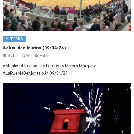
MI TIERRA
Actualidad taurina (09/04/24)
9 abril, 2024
Félix
Actualidad taurina con Fernando Melara Márquez
#LaPueblaDeMontalbán 09/04/24