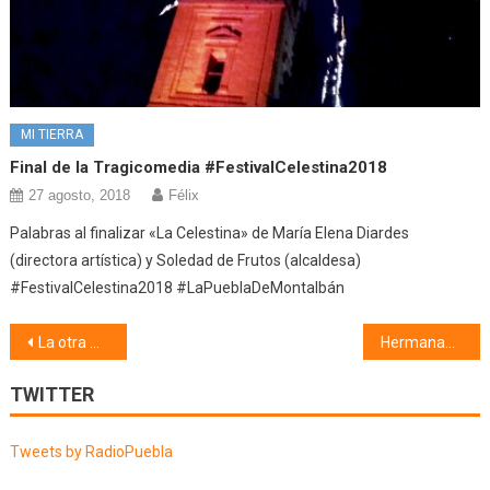
MI TIERRA
Final de la Tragicomedia #FestivalCelestina2018
27 agosto, 2018
Félix
Palabras al finalizar «La Celestina» de María Elena Diardes
(directora artística) y Soledad de Frutos (alcaldesa)
#FestivalCelestina2018 #LaPueblaDeMontalbán
Navegación
La otra música (24/04/19)
Hermanamiento con Vert Saint Denis (16/04/19)
de
TWITTER
entradas
Tweets by RadioPuebla