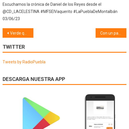
Escuchamos la crónica de Daniel de los Reyes desde el
@CD_LACELESTINA #MFSElVaquerito #LaPueblaDeMontalbán
03/06/23
Navegación
Verde que te quiero verde (05/04/19)
Con un par de pelotas (08/04/19)
de
TWITTER
entradas
Tweets by RadioPuebla
DESCARGA NUESTRA APP