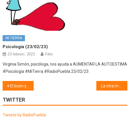
MI TIERRA
Psicología (23/02/23)
23 febrero, 2023
Félix
Virginia Simón, psicóloga, nos ayuda a AUMENTAR LA AUTOESTIMA
#Psicología #MiTierra #RadioPuebla 23/02/23
Navegación
El buen yantar (27/03/19)
La otra música (28/03/19)
de
TWITTER
entradas
Tweets by RadioPuebla