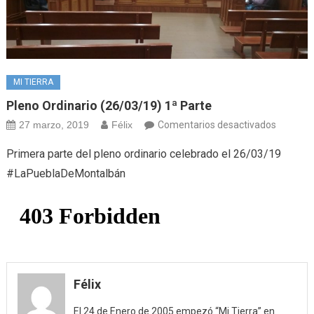
MI TIERRA
Pleno Ordinario (26/03/19) 1ª Parte
en
27 marzo, 2019
Félix
Comentarios desactivados
Pleno
Primera parte del pleno ordinario celebrado el 26/03/19
ordinari
#LaPueblaDeMontalbán
(26/03/
1ª
Parte
Félix
El 24 de Enero de 2005 empezó “Mi Tierra” en