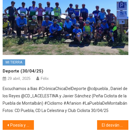
MI TIERRA
Deporte (30/04/25)
29 abril, 2025
Félix
Escuchamos a Ilias #CrónicaChicaDelDeporte @cdpuebla , Daniel de
los Reyes @CD_LACELESTINA y Javier Sánchez (Peña Ciclista de la
Puebla de Montalbán) #Ciclismo #Afanion #LaPueblaDeMontalbán
Fotos: CD Puebla, CD La Celestina y Club Ciclista 30/04/25
Navegación
Poesía y mucho + (05/03/19)
El desván de los libros (05/03/19)