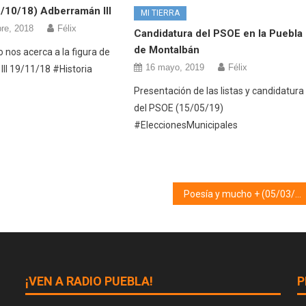
5/10/18) Adberramán III
MI TIERRA
re, 2018
Félix
Candidatura del PSOE en la Puebla
de Montalbán
 nos acerca a la figura de
16 mayo, 2019
Félix
II 19/11/18 #Historia
Presentación de las listas y candidatura
del PSOE (15/05/19)
#EleccionesMunicipales
Poesía y mucho + (05/03/19)
¡VEN A RADIO PUEBLA!
P