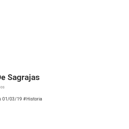
De Sagrajas
en
dos
Historia
as 01/03/19 #Historia
(04/03/18)
Batalla
de
Sagrajas