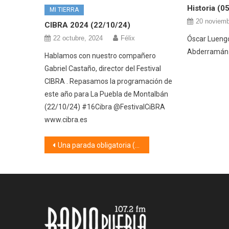
Historia (0
MI TIERRA
20 noviemb
CIBRA 2024 (22/10/24)
22 octubre, 2024
Félix
Óscar Luengo
Abderramán I
Hablamos con nuestro compañero
Gabriel Castaño, director del Festival
CIBRA . Repasamos la programación de
este año para La Puebla de Montalbán
(22/10/24) #16Cibra @FestivalCiBRA
www.cibra.es
Navegación
Una parada obligatoria (01/03/19)
de
entradas