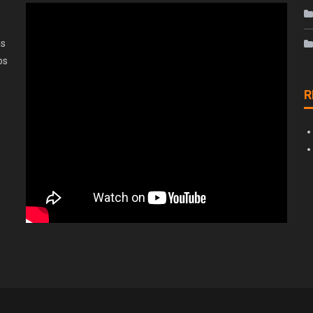
as
os
R