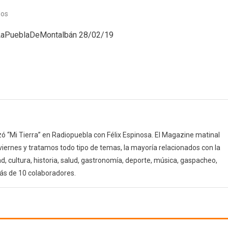
en
dos
Protagonistas
#LaPueblaDeMontalbán 28/02/19
(28/02/19)
 “Mi Tierra” en Radiopuebla con Félix Espinosa. El Magazine matinal
 viernes y tratamos todo tipo de temas, la mayoría relacionados con la
d, cultura, historia, salud, gastronomía, deporte, música, gaspacheo,
ás de 10 colaboradores.