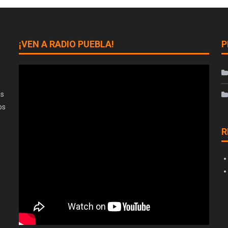
¡VEN A RADIO PUEBLA!
P
as
os
R