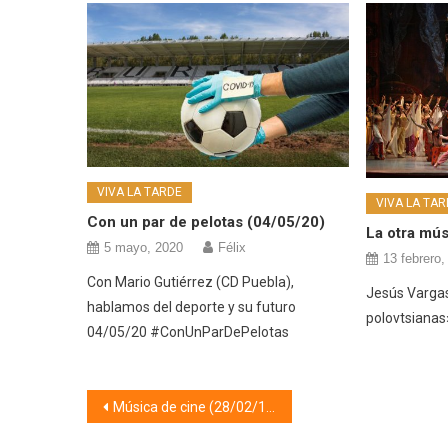
VIVA LA TARDE
VIVA LA TAR
Con un par de pelotas (04/05/20)
La otra mús
5 mayo, 2020
Félix
13 febrero,
Con Mario Gutiérrez (CD Puebla),
Jesús Vargas
hablamos del deporte y su futuro
polovtsianas
04/05/20 #ConUnParDePelotas
Navegación
Música de cine (28/02/19)
de