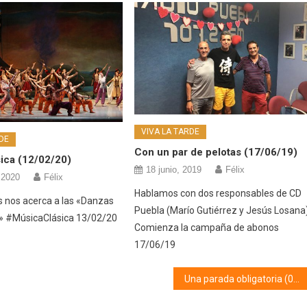
VIVA LA TARDE
DE
Con un par de pelotas (17/06/19)
ica (12/02/20)
18 junio, 2019
Félix
 2020
Félix
Hablamos con dos responsables de CD
 nos acerca a las «Danzas
Puebla (Marío Gutiérrez y Jesús Losana)
» #MúsicaClásica 13/02/20
Comienza la campaña de abonos
17/06/19
Una parada obligatoria (01/03/19)