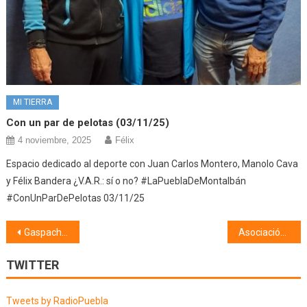
MI TIERRA
Con un par de pelotas (03/11/25)
4 noviembre, 2025
Félix
Espacio dedicado al deporte con Juan Carlos Montero, Manolo Cava
y Félix Bandera ¿V.A.R.: sí o no? #LaPueblaDeMontalbán
#ConUnParDePelotas 03/11/25
Navegación
Gaspacheo Nacional, internacional y otras curiosidades (22/01/18)
Asociación Taurina Nuestra Señora de la Paz (23/01/19)
de
TWITTER
entradas
Tweets by RadioPuebla