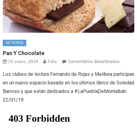
MI TIERRA
Pan Y Chocolate
en
22 enero, 2019
Félix
Comentarios desactivados
Pan
Los clubes de lectura Fernando de Rojas y Melibea participan
y
en un nuevo espacio basado en los últimos libros de Soledad
chocolat
Barroso y que están dedicados a #LaPueblaDeMontalbán
22/01/19