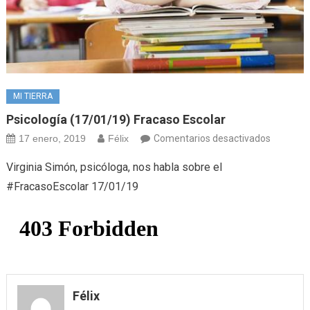
MI TIERRA
Psicología (17/01/19) Fracaso Escolar
en
17 enero, 2019
Félix
Comentarios desactivados
Psicologí
Virginia Simón, psicóloga, nos habla sobre el
(17/01/1
#FracasoEscolar 17/01/19
Fracaso
escolar
Félix