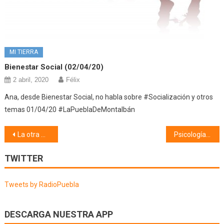
MI TIERRA
Bienestar Social (02/04/20)
2 abril, 2020
Félix
Ana, desde Bienestar Social, no habla sobre #Socialización y otros
temas 01/04/20 #LaPueblaDeMontalbán
Navegación
La otra música (19/12/18)
Psicología (20/12/18)
de
TWITTER
entradas
Tweets by RadioPuebla
DESCARGA NUESTRA APP