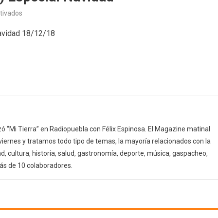
en
tivados
Bienvenido
Navidad 18/12/18
Charly
(18/12/18)
Especial
Navidad
 “Mi Tierra” en Radiopuebla con Félix Espinosa. El Magazine matinal
 viernes y tratamos todo tipo de temas, la mayoría relacionados con la
d, cultura, historia, salud, gastronomía, deporte, música, gaspacheo,
ás de 10 colaboradores.