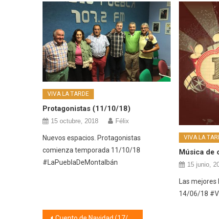
VIVA LA TARDE
Protagonistas (11/10/18)
15 octubre, 2018
Félix
Nuevos espacios. Protagonistas
VIVA LA TAR
comienza temporada 11/10/18
Música de 
#LaPueblaDeMontalbán
15 junio, 2
Las mejores 
14/06/18 #
Navegación
Cuento de Navidad (17/12/18)