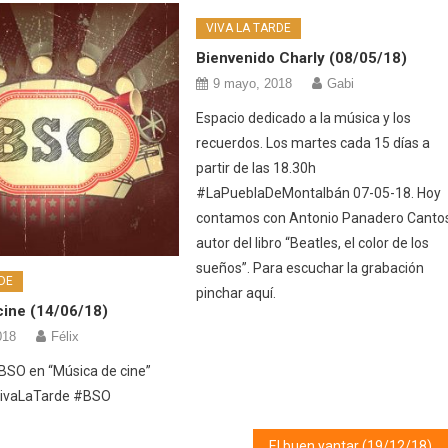
VIVA LA TARDE
Bienvenido Charly (08/05/18)
9 mayo, 2018
Gabi
Espacio dedicado a la música y los
recuerdos. Los martes cada 15 días a
partir de las 18.30h
#LaPueblaDeMontalbán 07-05-18. Hoy
contamos con Antonio Panadero Canto
autor del libro “Beatles, el color de los
sueños”. Para escuchar la grabación
DE
pinchar aquí.
cine (14/06/18)
018
Félix
BSO en “Música de cine”
VivaLaTarde #BSO
El buen yantar (19/12/18) Navidad