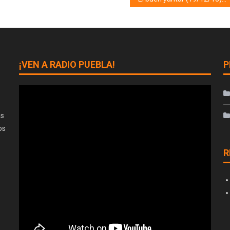
¡VEN A RADIO PUEBLA!
P
as
os
R