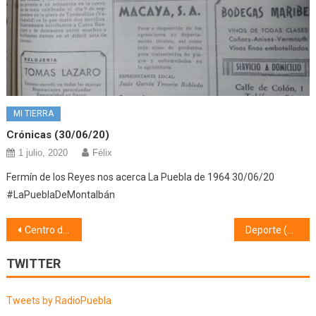
MI TIERRA
Crónicas (30/06/20)
1 julio, 2020
Félix
Fermín de los Reyes nos acerca La Puebla de 1964 30/06/20
#LaPueblaDeMontalbán
Navegación
Centro de la Mujer (23/11/18)
Deporte (26/11/18)
de
TWITTER
entradas
Tweets by RadioPuebla