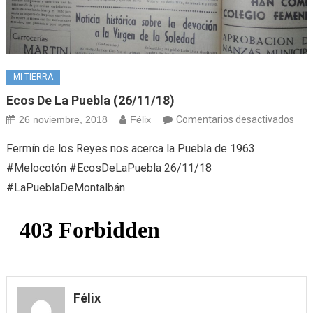
MI TIERRA
Ecos De La Puebla (26/11/18)
en
26 noviembre, 2018
Félix
Comentarios desactivados
Eco
Fermín de los Reyes nos acerca la Puebla de 1963
de
#Melocotón #EcosDeLaPuebla 26/11/18
la
#LaPueblaDeMontalbán
Pue
(26/
Félix