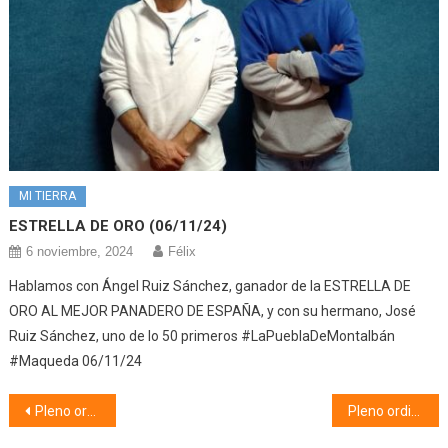
MI TIERRA
ESTRELLA DE ORO (06/11/24)
6 noviembre, 2024
Félix
Hablamos con Ángel Ruiz Sánchez, ganador de la ESTRELLA DE
ORO AL MEJOR PANADERO DE ESPAÑA, y con su hermano, José
Ruiz Sánchez, uno de lo 50 primeros #LaPueblaDeMontalbán
#Maqueda 06/11/24
Navegación
Pleno ordinario (07/11/18)
Pleno ordinario (06/11/18) 2ª Parte