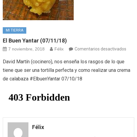
MI TIERRA
El Buen Yantar (07/11/18)
en
7 noviembre, 2018
Félix
Comentarios desactivados
El
David Martín (cocinero), nos enseña los rasgos de lo que
buen
tiene que ser una tortilla perfecta y como realizar una crema
yanta
de calabaza #ElbuenYantar 07/10/18
(07/1
Félix