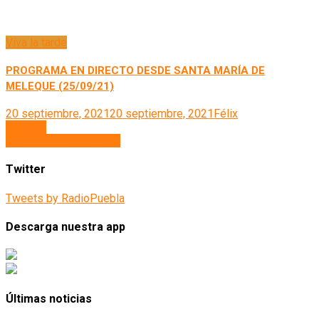
Viva la tarde
PROGRAMA EN DIRECTO DESDE SANTA MARÍA DE
MELEQUE (25/09/21)
20 septiembre, 2021
20 septiembre, 2021
Félix
Navegación
Deporte
Salsa Rosa (16/10/18)
de
entradas
Twitter
Tweets by RadioPuebla
Descarga nuestra app
Últimas noticias