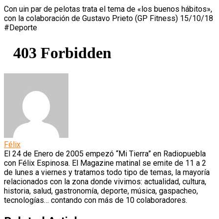
Con
Con uin par de pelotas trata el tema de «los buenos hábitos»,
un
con la colaboración de Gustavo Prieto (GP Fitness) 15/10/18
par
#Deporte
de
pelotas
(15/10/18)
Félix
El 24 de Enero de 2005 empezó “Mi Tierra” en Radiopuebla
con Félix Espinosa. El Magazine matinal se emite de 11 a 2
de lunes a viernes y tratamos todo tipo de temas, la mayoría
relacionados con la zona donde vivimos: actualidad, cultura,
historia, salud, gastronomía, deporte, música, gaspacheo,
tecnologías… contando con más de 10 colaboradores.