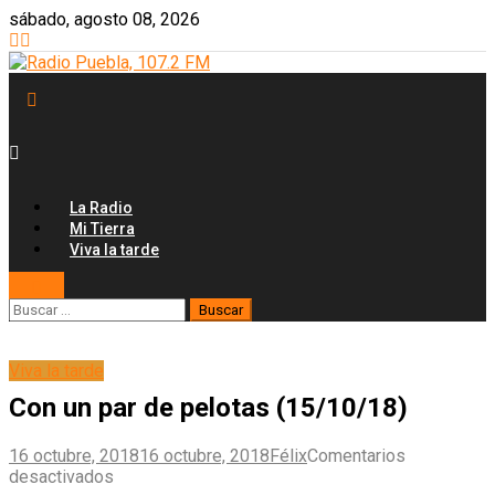
Skip
sábado, agosto 08, 2026
to
content
La Radio
Mi Tierra
Viva la tarde
Buscar:
Viva la tarde
Con un par de pelotas (15/10/18)
16 octubre, 2018
16 octubre, 2018
Félix
Comentarios
en
desactivados