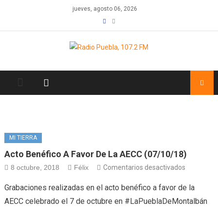
Skip
jueves, agosto 06, 2026
to
content
MI TIERRA
Acto Benéfico A Favor De La AECC (07/10/18)
en
8 octubre, 2018
Félix
Comentarios desactivados
Acto
Grabaciones realizadas en el acto benéfico a favor de la
benéfico
AECC celebrado el 7 de octubre en #LaPueblaDeMontalbán
a
favor