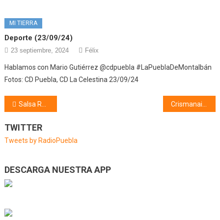
MI TIERRA
Deporte (23/09/24)
23 septiembre, 2024
Félix
Hablamos con Mario Gutiérrez @cdpuebla #LaPueblaDeMontalbán
Fotos: CD Puebla, CD La Celestina 23/09/24
Navegación
Salsa Rosa (05/10/18)
Crismanail´s
de
TWITTER
entradas
Tweets by RadioPuebla
DESCARGA NUESTRA APP