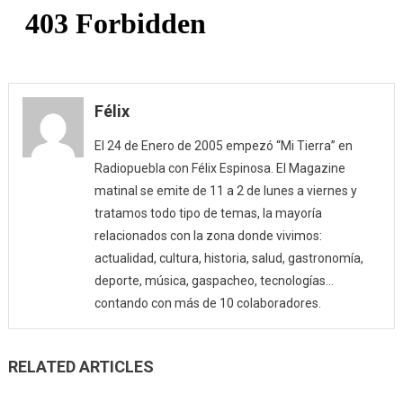
de
la
AECC
(07/10/18
Félix
El 24 de Enero de 2005 empezó “Mi Tierra” en
Radiopuebla con Félix Espinosa. El Magazine
matinal se emite de 11 a 2 de lunes a viernes y
tratamos todo tipo de temas, la mayoría
relacionados con la zona donde vivimos:
actualidad, cultura, historia, salud, gastronomía,
deporte, música, gaspacheo, tecnologías…
contando con más de 10 colaboradores.
RELATED ARTICLES