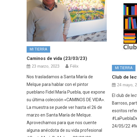
MI TIERRA
Caminos de vida (23/03/23)
23 marzo, 2023
Félix
MI TIERRA
Club de lec
Nos trasladamos a Santa María de
Melque para hablar con el pintor
24 mayo, 
pueblano Fidel María Puebla, que expone
El club de le
su última colección «CAMINOS DE VIDA».
Barroso, part
La muestra se puede ver hasta el 26 de
escritos refe
marzo en Santa María de Melque.
#LaPueblaD
Aprovechamos para que nos cuente
24/05/22 #M
alguna anécdota de su vida profesional