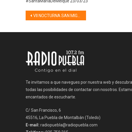
#SantaMaríaDeMelque 23/03/23
Navegación
VII NOCTURNA SAN MIGUEL
de
entradas
Te invitamos a que navegues por nuestra web y descubr
todas las posibilidades de contactar con nosotros. Estam
encantados de escucharte.
C/ San Francisco, 6
45516, La Puebla de Montalbán (Toledo)
E-mail:
radiopuebla@radiopuebla.com