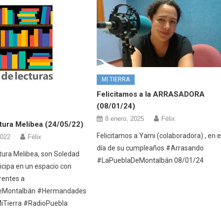
MI TIERRA
Felicitamos a la ARRASADORA
(08/01/24)
8 enero, 2025
Félix
tura Melibea (24/05/22)
Felicitamos a Yami (colaboradora) , en e
2022
Félix
día de su cumpleaños #Arrasando
ctura Melibea, son Soledad
#LaPueblaDeMontalbán 08/01/24
icipa en un espacio con
rentes a
eMontalbán #Hermandades
iTierra #RadioPuebla