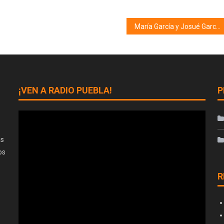
María García y Josué García
¡VEN A RADIO PUEBLA!
P
as
os
R