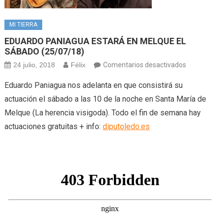
MI TIERRA
EDUARDO PANIAGUA ESTARÁ EN MELQUE EL
SÁBADO (25/07/18)
en
24 julio, 2018
Félix
Comentarios desactivados
EDUARDO
Eduardo Paniagua nos adelanta en que consistirá su
PANIAGUA
actuación el sábado a las 10 de la noche en Santa María de
ESTARÁ
Melque (La herencia visigoda). Todo el fin de semana hay
EN
actuaciones gratuitas + info:
diputoledo.es
MELQUE
EL
SÁBADO
(25/07/18)