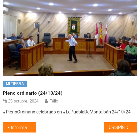
MI TIERRA
Pleno ordinario (24/10/24)
25 octubre, 2024
Félix
#PlenoOrdinario celebrado en #LaPueblaDeMontalbán 24/10/24
Navegación
Información Municipal (20/07/18)
CRISPÍN D´OLOT ESTARÁ EN MELQUE EL DOMINGO A LAS 12 DEL MEDIODÍA