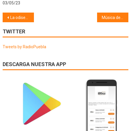
03/05/23
Navegación
La odisea (20/06/18) Neobancos
Música de cine (19/06/18)
de
TWITTER
entradas
Tweets by RadioPuebla
DESCARGA NUESTRA APP