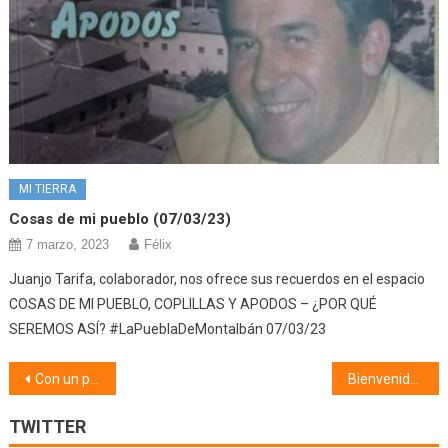
MI TIERRA
Cosas de mi pueblo (07/03/23)
7 marzo, 2023
Félix
Juanjo Tarifa, colaborador, nos ofrece sus recuerdos en el espacio
COSAS DE MI PUEBLO, COPLILLAS Y APODOS – ¿POR QUÉ
SEREMOS ASÍ? #LaPueblaDeMontalbán 07/03/23
Navegación
Con un par de pelotas (18/06/18)
Bienvenido Charly (19/06/18)
de
TWITTER