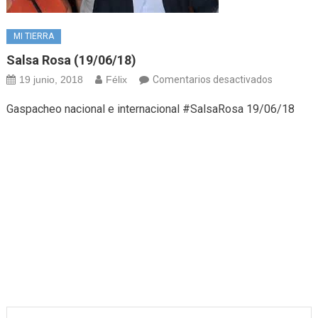
MI TIERRA
Salsa Rosa (19/06/18)
en
19 junio, 2018
Félix
Comentarios desactivados
Salsa
Gaspacheo nacional e internacional #SalsaRosa 19/06/18
Rosa
(19/06/18