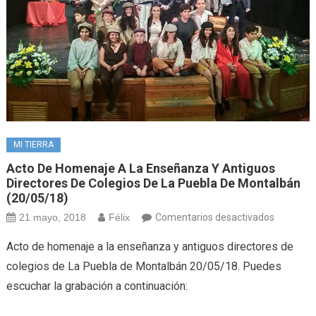
MI TIERRA
Acto De Homenaje A La Enseñanza Y Antiguos
Directores De Colegios De La Puebla De Montalbán
(20/05/18)
en
21 mayo, 2018
Félix
Comentarios desactivados
Acto
Acto de homenaje a la enseñanza y antiguos directores de
de
colegios de La Puebla de Montalbán 20/05/18. Puedes
homenaj
escuchar la grabación a continuación:
a
la