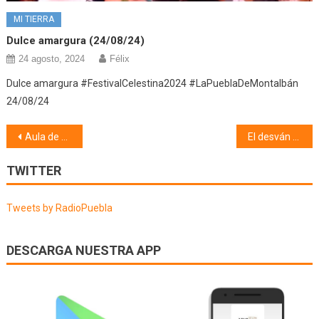
MI TIERRA
Dulce amargura (24/08/24)
24 agosto, 2024
Félix
Dulce amargura #FestivalCelestina2024 #LaPueblaDeMontalbán
24/08/24
Navegación
Aula de adultos (21/05/18)
El desván de los libros (21-05/18)
de
TWITTER
entradas
Tweets by RadioPuebla
DESCARGA NUESTRA APP