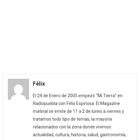
enseñan
y
antiguos
directore
de
colegios
de
La
Puebla
de
Montalb
Félix
(20/05/1
El 24 de Enero de 2005 empezó “Mi Tierra” en
Radiopuebla con Félix Espinosa. El Magazine
matinal se emite de 11 a 2 de lunes a viernes y
tratamos todo tipo de temas, la mayoría
relacionados con la zona donde vivimos:
actualidad, cultura, historia, salud, gastronomía,