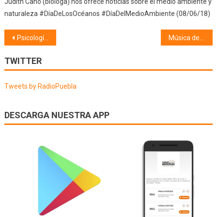
Judith Cano (bióloga) nos ofrece noticias sobre el medio ambiente y
naturaleza #DíaDeLosOcéanos #DíaDelMedioAmbiente (08/06/18)
Navegación
Psicología (17/05/18) Escuela de padres
Música de cine (17/05/18)
de
TWITTER
entradas
Tweets by RadioPuebla
DESCARGA NUESTRA APP