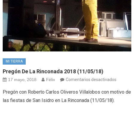
MI TIERRA
Pregón De La Rinconada 2018 (11/05/18)
en
17 mayo, 2018
Félix
Comentarios desactivados
Pregón
Pregón con Roberto Carlos Oliveros Villalobos con motivo de
de
las fiestas de San Isidro en La Rinconada (11/05/18).
La
Rinconad
2018
(11/05/1