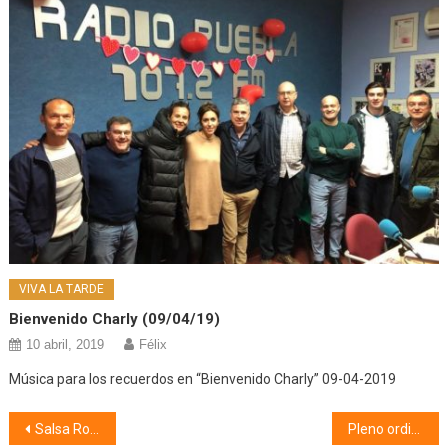
VIVA LA TARDE
Bienvenido Charly (09/04/19)
10 abril, 2019
Félix
Música para los recuerdos en “Bienvenido Charly” 09-04-2019
Navegación
Salsa Rosa (08/05/18)
Pleno ordinario (08/05/18) 1ª Parte