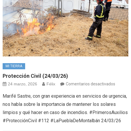
MI TIERRA
Protección Civil (24/03/26)
en
24 marzo, 2026
Félix
Comentarios desactivados
Protecci
Marifé Sastre, con gran experiencia en servicios de urgencia,
Civil
nos habla sobre la importancia de mantener los solares
(24/03/
limpios y qué hacer en caso de incendios. #PrimerosAuxilios
#ProtecciónCivil #112 #LaPueblaDeMontalbán 24/03/26