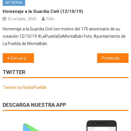
MI TIERRA
Homenaje a la Guardia Civil (12/10/19)
15 octubre, 2019
Félix
Homenaje a la Guardia Civil con motivo del 175 aniversario de su
creación 12/10/19 #LaPueblaDeMontalbán Foto: Ayuntamiento de
La Puebla de Montalbán.
Navegación
Con un par de pelotas (24/03/26)
Protección Civil (24/03/26)
de
TWITTER
entradas
Tweets by RadioPuebla
DESCARGA NUESTRA APP