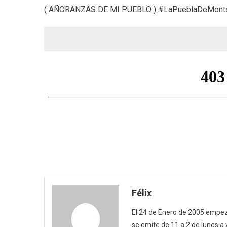
( AÑORANZAS DE MI PUEBLO ) #LaPueblaDeMonta
Félix
El 24 de Enero de 2005 empezó
se emite de 11 a 2 de lunes a