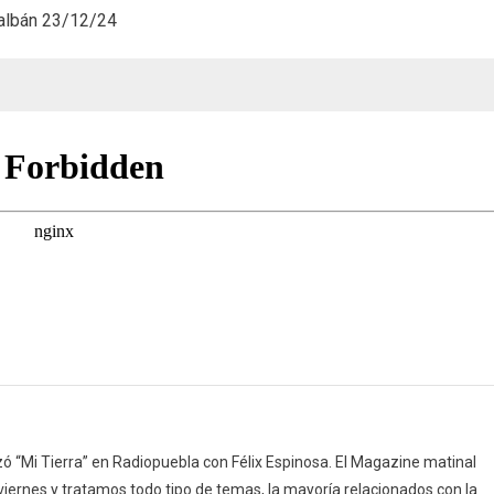
lbán 23/12/24
mi
pueblo,
Coplillas
y
Apodos
(23/12/24)
 “Mi Tierra” en Radiopuebla con Félix Espinosa. El Magazine matinal
 viernes y tratamos todo tipo de temas, la mayoría relacionados con la