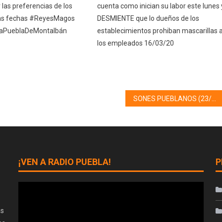
 las preferencias de los
cuenta como inician su labor este lunes 
tas fechas #ReyesMagos
DESMIENTE que lo dueños de los
LaPueblaDeMontalbán
establecimientos prohiban mascarillas 
los empleados 16/03/20
SONES PUEBLANOS (23/12/24)
¡VEN A RADIO PUEBLA!
P
as