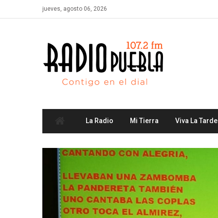
Skip
jueves, agosto 06, 2026
to
content
La Radio
Mi Tierra
Viva La Tarde