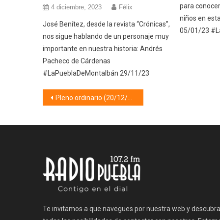
para conocer
4 diciembre, 2023
Félix
niños en es
José Benítez, desde la revista “Crónicas”,
05/01/23 #
nos sigue hablando de un personaje muy
importante en nuestra historia: Andrés
Pacheco de Cárdenas
#LaPueblaDeMontalbán 29/11/23
Navegación
Pleno ordinario (20/12/24)
de
entradas
Te invitamos a que navegues por nuestra web y descubr