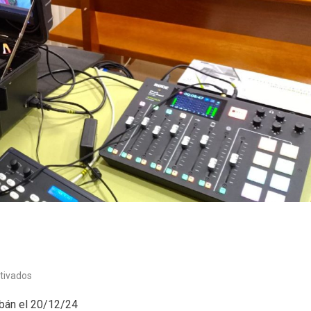
en
tivados
Pleno
bán el 20/12/24
ordinario