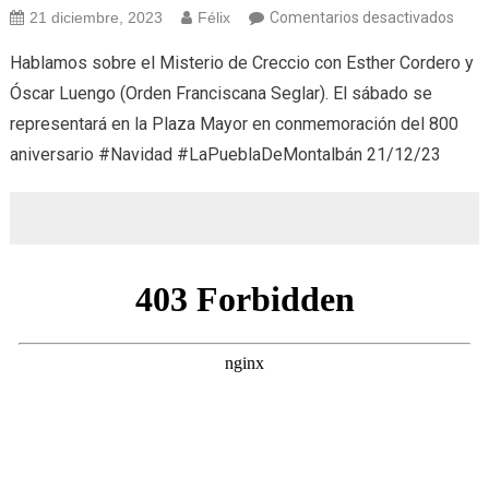
en
21 diciembre, 2023
Félix
Comentarios desactivados
REC
Hablamos sobre el Misterio de Creccio con Esther Cordero y
DEL
Óscar Luengo (Orden Franciscana Seglar). El sábado se
MIST
representará en la Plaza Mayor en conmemoración del 800
DE
aniversario #Navidad #LaPueblaDeMontalbán 21/12/23
CREC
(21/