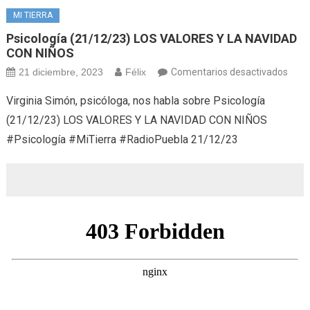
MI TIERRA
Psicología (21/12/23) LOS VALORES Y LA NAVIDAD
CON NIÑOS
en
21 diciembre, 2023
Félix
Comentarios desactivados
Psico
Virginia Simón, psicóloga, nos habla sobre Psicología
(21/
(21/12/23) LOS VALORES Y LA NAVIDAD CON NIÑOS
LOS
#Psicología #MiTierra #RadioPuebla 21/12/23
VAL
Y
LA
NAV
CON
NIÑO