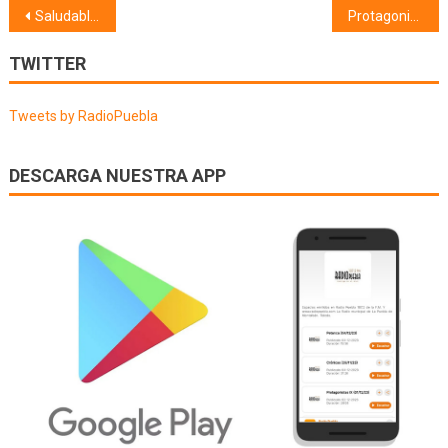
Navegación
Saludable (13/03/23) Salud Mental
Protagonistas XIV (10/03/23)
de
TWITTER
entradas
Tweets by RadioPuebla
DESCARGA NUESTRA APP