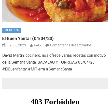
MI TIERRA
El Buen Yantar (04/04/23)
en
5 abril, 2023
Félix
Comentarios desactivados
El
David Martín, cocinero, nos ofrece varias recetas con motivo
buen
de la Semana Santa: BACALAO Y TORRIJAS 05/04/23
yantar
#ElBuenYantar #MiTierra #SemanaSanta
(04/04/23)