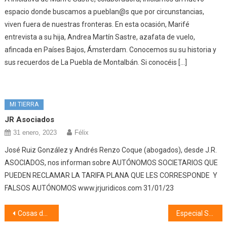
espacio donde buscamos a pueblan@s que por circunstancias,
viven fuera de nuestras fronteras. En esta ocasión, Marifé
entrevista a su hija, Andrea Martín Sastre, azafata de vuelo,
afincada en Países Bajos, Ámsterdam. Conocemos su su historia y
sus recuerdos de La Puebla de Montalbán. Si conocéis […]
MI TIERRA
JR Asociados
31 enero, 2023
Félix
José Ruiz González y Andrés Renzo Coque (abogados), desde J.R.
ASOCIADOS, nos informan sobre AUTÓNOMOS SOCIETARIOS QUE
PUEDEN RECLAMAR LA TARIFA PLANA QUE LES CORRESPONDE Y
FALSOS AUTÓNOMOS www.jrjuridicos.com 31/01/23
Navegación
Cosas de mi pueblo, coplillas y apodos (04/04/23)
Especial Semana Santa (05/04/23) Saetas