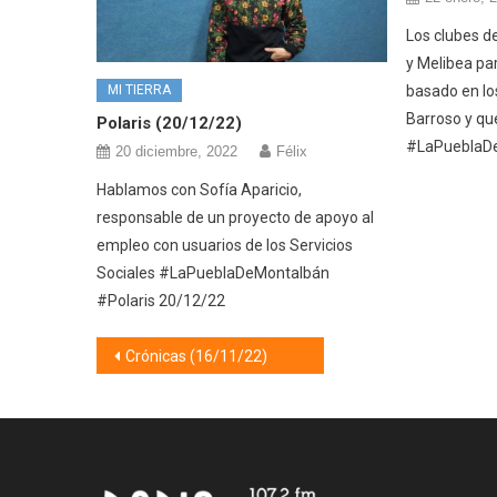
Los clubes d
y Melibea pa
MI TIERRA
basado en lo
Barroso y qu
Polaris (20/12/22)
#LaPueblaD
20 diciembre, 2022
Félix
Hablamos con Sofía Aparicio,
responsable de un proyecto de apoyo al
empleo con usuarios de los Servicios
Sociales #LaPueblaDeMontalbán
#Polaris 20/12/22
Navegación
Crónicas (16/11/22)
de
entradas