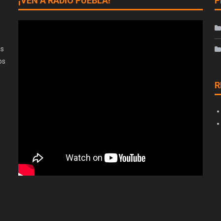
¡VEN A RADIO PUEBLA!
P
as
os
R