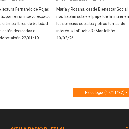
e lectura Fernando de Rojas
María y Rosana, desde Bienestar Social,
rticipan en un nuevo espacio
nos hablan sobre el papel de la mujer e
s últimos libros de Soledad
los servicios sociales y otros temas de
e están dedicados a
interés. #LaPueblaDeMontalbán
eMontalbán 22/01/19
10/03/26
Psicología (17/11/22)