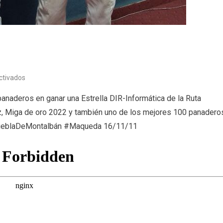
en
ctivados
EL
naderos en ganar una Estrella DIR-Informática de la Ruta
BUEN
z, Miga de oro 2022 y también uno de los mejores 100 panadero
PAN
LaPueblaDeMontalbán #Maqueda 16/11/11
(16/11/22)