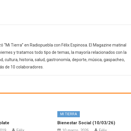
 “Mi Tierra” en Radiopuebla con Félix Espinosa. El Magazine matinal
 viernes y tratamos todo tipo de temas, la mayoría relacionados con la
d, cultura, historia, salud, gastronomía, deporte, música, gaspacheo,
ás de 10 colaboradores.
MI TIERRA
olate
Bienestar Social (10/03/26)
2019
Félix
10 marzo, 2026
Félix