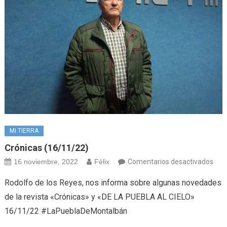
MI TIERRA
Crónicas (16/11/22)
en
16 noviembre, 2022
Félix
Comentarios desactivados
Crón
Rodolfo de los Reyes, nos informa sobre algunas novedades
(16/
de la revista «Crónicas» y «DE LA PUEBLA AL CIELO»
16/11/22 #LaPueblaDeMontalbán