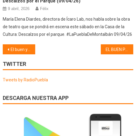
Descalzos por el Parque (09/04/26)
9 abril, 2026
Félix
María Elena Diardes, directora de Ícaro Lab, nos habla sobre la obra
de teatro que se pondrá en escena este sábado en la Casa de la
Cultura: Descalzos por el parque. #LaPueblaDeMontalbán 09/04/26
Navegación
El buen yantar (16/11/22)
EL BUEN PAN (16/11/22)
de
TWITTER
entradas
Tweets by RadioPuebla
DESCARGA NUESTRA APP