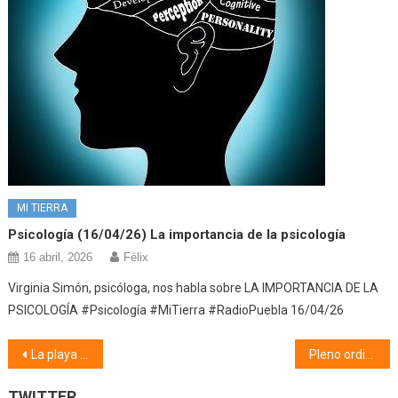
MI TIERRA
Psicología (16/04/26) La importancia de la psicología
16 abril, 2026
Félix
Virginia Simón, psicóloga, nos habla sobre LA IMPORTANCIA DE LA
PSICOLOGÍA #Psicología #MiTierra #RadioPuebla 16/04/26
Navegación
La playa (04/05/21)
Pleno ordinario (06/05/21)
de
TWITTER