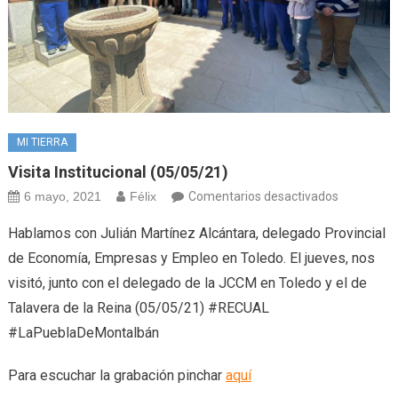
MI TIERRA
Visita Institucional (05/05/21)
en
6 mayo, 2021
Félix
Comentarios desactivados
Visita
Hablamos con Julián Martínez Alcántara, delegado Provincial
institucion
de Economía, Empresas y Empleo en Toledo. El jueves, nos
(05/05/21
visitó, junto con el delegado de la JCCM en Toledo y el de
Talavera de la Reina (05/05/21) #RECUAL
#LaPueblaDeMontalbán
Para escuchar la grabación pinchar
aquí