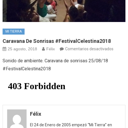
MI TIERRA
Caravana De Sonrisas #FestivalCelestina2018
en
25 agosto, 2018
Félix
Comentarios desactivados
Carava
Sonido de ambiente. Caravana de sonrisas 25/08/18
de
#FestivalCelestina2018
sonrisa
#Festiv
Félix
El 24 de Enero de 2005 empezó “Mi Tierra” en