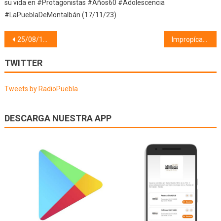
su vida en #Protagonistas #Años60 #Adolescencia
#LaPueblaDeMontalbán (17/11/23)
Navegación
25/08/18 #FestivalCelestina2018
Impropícaras #FestivalCelestina2018
de
TWITTER
entradas
Tweets by RadioPuebla
DESCARGA NUESTRA APP