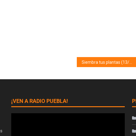
Siembra tus plantas (13/02/20)
¡VEN A RADIO PUEBLA!
P
as