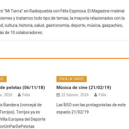
 “Mi Tierra” en Radiopuebla con Félix Espinosa. El Magazine matinal
 viernes y tratamos todo tipo de temas, la mayoría relacionados con la
d, cultura, historia, salud, gastronomía, deporte, música, gaspacheo,
ás de 10 colaboradores.
DE
VIVA LA TARDE
de pelotas (06/11/18)
Música de cine (21/02/19)
e, 2018
Félix
22 febrero, 2019
Félix
lix Bandera (concejal de
Las BSO son las protagonistas de este
orrijos). Torrijos ya es
espacio 21/02/19
Villa Europea del Deporte
ConUnParDePelotas