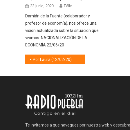
22 junio, 2020
Félix
Damián de la Fuente (colaborador y
profesor de economía), nos ofrece una
visión actualizada sobre la situación que
vivimos. NACIONALIZACIÓN DE LA
ECONOMÍA 22/06/20
Navegación
Por Laura (12/02/20)
de
entradas
Te invitamos a que navegues por nuestra web y descubr