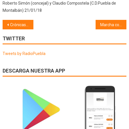
Roberto Simón (concejal) y Claudio Compostela (C.D.Puebla de
Montalbán) 21/01/18
Navegación
Crónicas (05/06/19)
Marcha contra el cancer de mama (06/06/19)
de
TWITTER
entradas
Tweets by RadioPuebla
DESCARGA NUESTRA APP