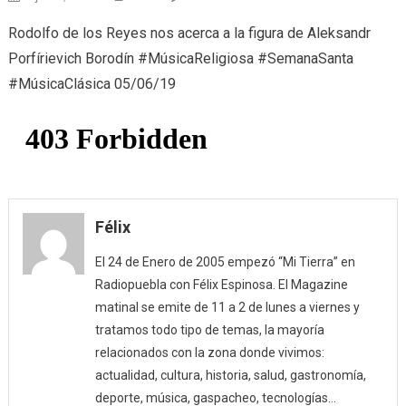
La
Rodolfo de los Reyes nos acerca a la figura de Aleksandr
otra
Porfírievich Borodín #MúsicaReligiosa #SemanaSanta
música
#MúsicaClásica 05/06/19
(05/06/19)
Félix
El 24 de Enero de 2005 empezó “Mi Tierra” en
Radiopuebla con Félix Espinosa. El Magazine
matinal se emite de 11 a 2 de lunes a viernes y
tratamos todo tipo de temas, la mayoría
relacionados con la zona donde vivimos:
actualidad, cultura, historia, salud, gastronomía,
deporte, música, gaspacheo, tecnologías…