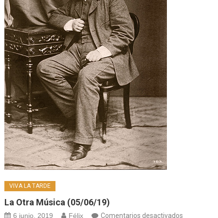
VIVA LA TARDE
La Otra Música (05/06/19)
en
6 junio, 2019
Félix
Comentarios desactivados