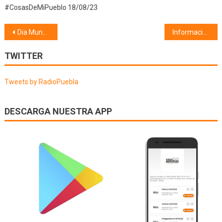
#CosasDeMiPueblo 18/08/23
Navegación
Dia Mundial de la Diabetes (14/11/19)
Información Municipal (15/11/19)
de
TWITTER
entradas
Tweets by RadioPuebla
DESCARGA NUESTRA APP