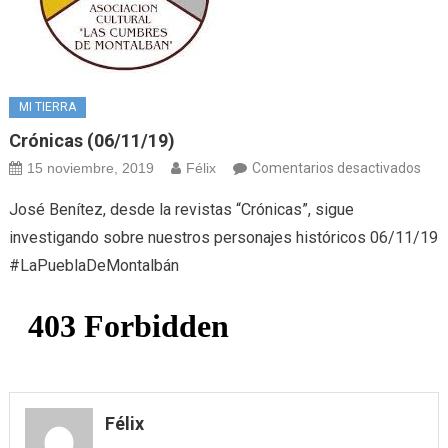
MI TIERRA
Crónicas (06/11/19)
en
15 noviembre, 2019
Félix
Comentarios desactivados
Crón
José Benítez, desde la revistas “Crónicas”, sigue
(06/
investigando sobre nuestros personajes históricos 06/11/19
#LaPueblaDeMontalbán
Félix