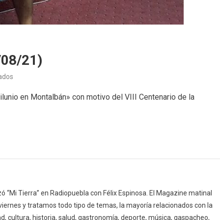
/08/21)
en
ados
Plenilunio
unio en Montalbán» con motivo del VIII Centenario de la
en
Montalbán
(16/08/21)
 “Mi Tierra” en Radiopuebla con Félix Espinosa. El Magazine matinal
 viernes y tratamos todo tipo de temas, la mayoría relacionados con la
d, cultura, historia, salud, gastronomía, deporte, música, gaspacheo,