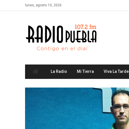
Skip
lunes, agosto 10, 2026
to
content
La Radio
Mi Tierra
Viva La Tarde