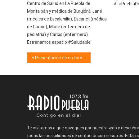
Centro de Salud en La Puebla de
#LaPueblaD
Montalbán y médica de Burujón), Jané
(médica de Escalonilla), Escarlet (médica
de Carpio), Maite (enfermera de
pediatría) y Carlos (enfermero).
Estrenamos espacio #Saludable
Navegación
Presentación de un libro sobre las cofradías y hermandades de La Puebla de Montalbán 06/08/21
de
entradas
Te invitamos a que navegues por nuestra web y descubr
todas las posibilidades de contactar con nosotros. Estam