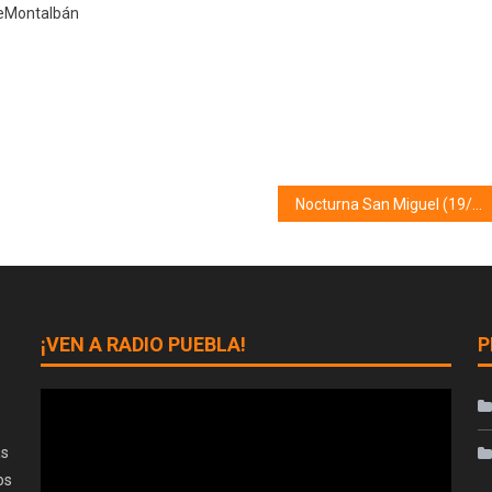
eMontalbán
Nocturna San Miguel (19/08/21)
¡VEN A RADIO PUEBLA!
P
as
os