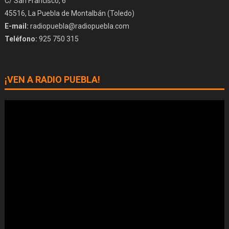
C/ San Francisco, 6
45516, La Puebla de Montalbán (Toledo)
E-mail:
radiopuebla@radiopuebla.com
Teléfono:
925 750 315
¡VEN A RADIO PUEBLA!