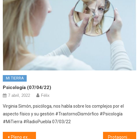
MI TIERRA
Psicología (07/04/22)
7 abril, 2022
Félix
Virginia Simón, psicóloga, nos habla sobre los complejos por el
aspecto físico y su gestión #TrastornoDismórfico #Psicología
#MiTierra #RadioPuebla 07/03/22
Navegación
Pleno extraordinario (12/06/19)
Protagonistas (13/06/19)