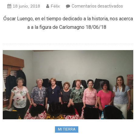
en
18 junio, 2018
Félix
Comentarios desactivados
Histori
Óscar Luengo, en el tiempo dedicado a la historia, nos acerca
(18/06
a a la figura de Carlomagno 18/06/18
MI TIERRA