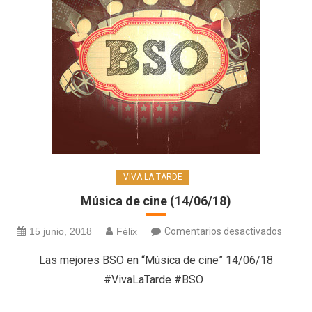
VIVA LA TARDE
Música de cine (14/06/18)
en
15 junio, 2018
Félix
Comentarios desactivados
Músic
Las mejores BSO en “Música de cine” 14/06/18
de
#VivaLaTarde #BSO
cine
(14/06