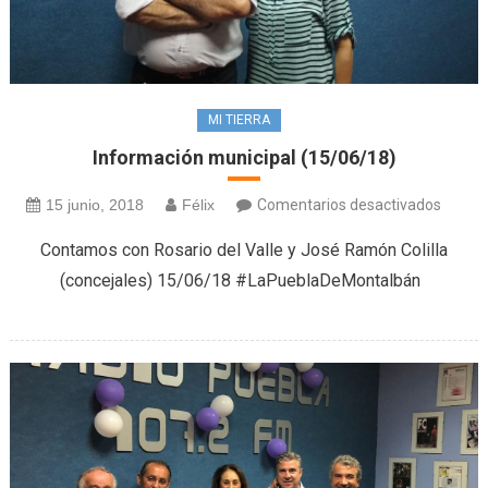
MI TIERRA
Información municipal (15/06/18)
en
15 junio, 2018
Félix
Comentarios desactivados
Inform
Contamos con Rosario del Valle y José Ramón Colilla
munici
(concejales) 15/06/18 #LaPueblaDeMontalbán
(15/06