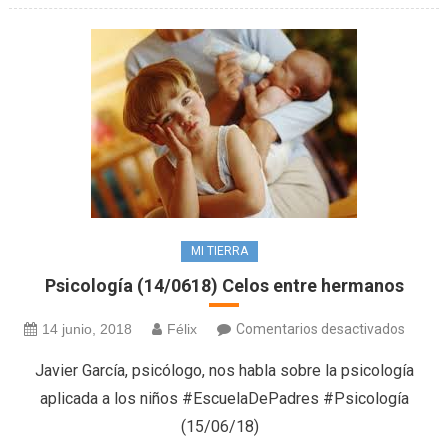
MI TIERRA
Psicología (14/0618) Celos entre hermanos
en
14 junio, 2018
Félix
Comentarios desactivados
Psicol
Javier García, psicólogo, nos habla sobre la psicología
(14/06
aplicada a los niños #EscuelaDePadres #Psicología
Celos
(15/06/18)
entre