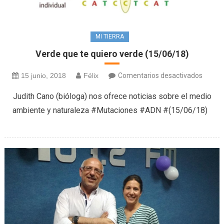
MI TIERRA
Verde que te quiero verde (15/06/18)
en
15 junio, 2018
Félix
Comentarios desactivados
Verde
Judith Cano (bióloga) nos ofrece noticias sobre el medio
que
ambiente y naturaleza #Mutaciones #ADN #(15/06/18)
te
quiero
verde
(15/06