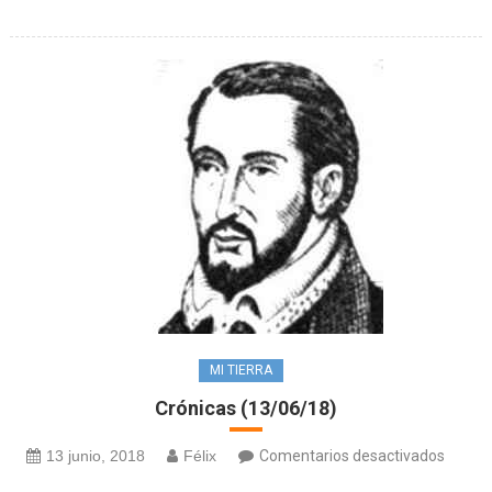
herma
MI TIERRA
Crónicas (13/06/18)
en
13 junio, 2018
Félix
Comentarios desactivados
Crónic