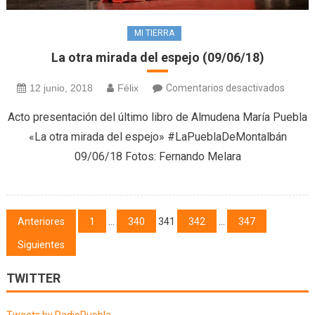
MI TIERRA
La otra mirada del espejo (09/06/18)
en
12 junio, 2018
Félix
Comentarios desactivados
La
Acto presentación del último libro de Almudena María Puebla
otra
«La otra mirada del espejo» #LaPueblaDeMontalbán
mirad
09/06/18 Fotos: Fernando Melara
del
espejo
(09/06
Navegación
Anteriores
1
…
340
341
342
…
347
de
Siguientes
entradas
TWITTER