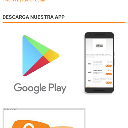
Tweets by RadioPuebla
DESCARGA NUESTRA APP