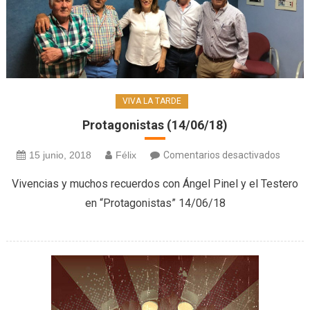
VIVA LA TARDE
Protagonistas (14/06/18)
en
15 junio, 2018
Félix
Comentarios desactivados
Protag
Vivencias y muchos recuerdos con Ángel Pinel y el Testero
(14/06
en “Protagonistas” 14/06/18