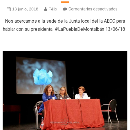
en
13 junio, 2018
Félix
Comentarios desactivados
Junta
Nos acercamos a la sede de la Junta local del la AECC para
local
hablar con su presidenta #LaPueblaDeMontalbán 13/06/18
de
la
AECC
(13/06